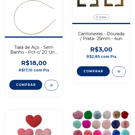
2 cores
Cantoneiras - Dourada
/ Prata- 25mm - 4un
Tiara de Aço - Sem
R$3,00
Banho - Pct c/ 20 Und
R$2,85
com
Pix
- 1.5mm
R$18,00
R$17,10
com
Pix
COMPRAR