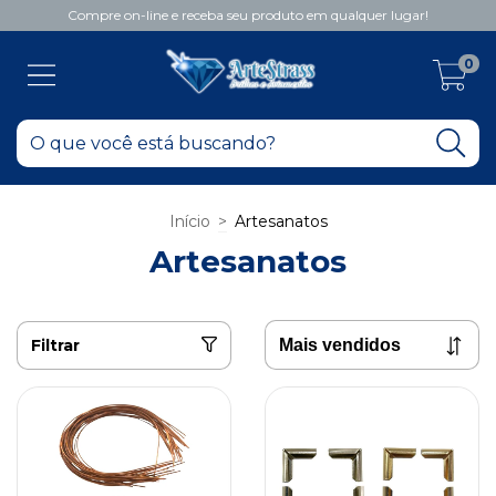
Compre on-line e receba seu produto em qualquer lugar!
0
Início
>
Artesanatos
Artesanatos
Filtrar