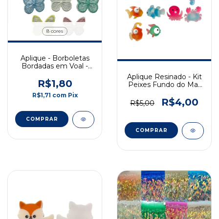
8 cores
Aplique - Borboletas
Bordadas em Voal -
35x40mm - 2
Aplique Resinado - Kit
Unidades
R$1,80
Peixes Fundo do Mar
Sortidos - 2cm - Pct c/
R$1,71
com
Pix
5 Und
R$4,00
R$5,00
COMPRAR