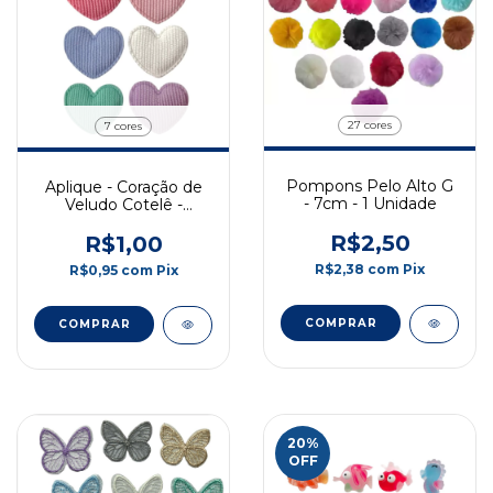
27 cores
7 cores
Pompons Pelo Alto G
Aplique - Coração de
- 7cm - 1 Unidade
Veludo Cotelê -
28x36mm - 2
R$2,50
Unidades
R$1,00
R$2,38
com
Pix
R$0,95
com
Pix
COMPRAR
COMPRAR
20
%
OFF