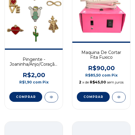
Maquina De Cortar
Fita Fuxico
Pingente -
Joaninha/Anjo/Coração/Love/Infinito/Cacto/Nossa
R$90,00
Senhora - 1 un
R$2,00
R$85,50
com
Pix
2
x de
R$45,00
sem juros
R$1,90
com
Pix
COMPRAR