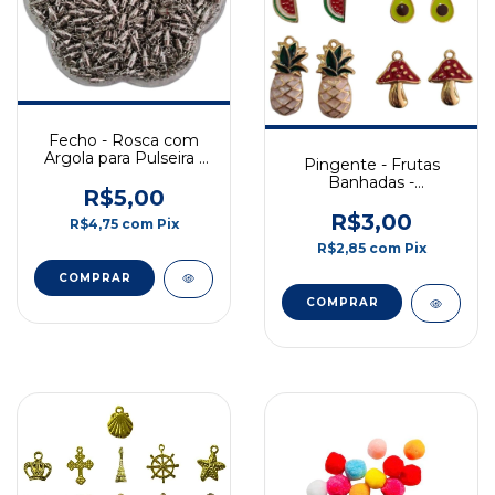
Fecho - Rosca com
Argola para Pulseira -
Pingente - Frutas
Prata - 15mm - 10un
Banhadas -
R$5,00
Morango/Uva/Abacaxi/Cogu
- Dourado - 1un
R$3,00
R$4,75
com
Pix
R$2,85
com
Pix
COMPRAR