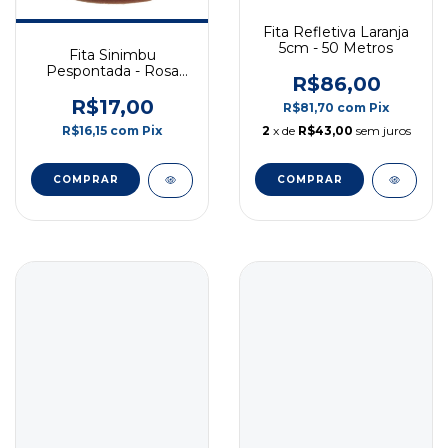
Fita Refletiva Laranja
5cm - 50 Metros
Fita Sinimbu
Pespontada - Rosa
R$86,00
com Branco - 38mm -
10m - COD: 1814/38-
R$17,00
R$81,70
com
Pix
03
R$16,15
com
Pix
2
x de
R$43,00
sem juros