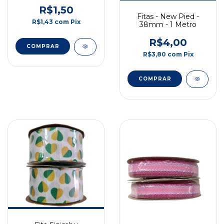
unidade
R$1,50
Fitas - New Pied -
R$1,43
com
Pix
38mm - 1 Metro
R$4,00
R$3,80
com
Pix
COMPRAR