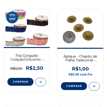
17
%
OFF
Fita Gorgurão
Aplique - Chapéu de
Coração/Unicórnio -
Palha Tradicional -
38mm
Marrom Claro - 35mm
R$2,50
- 1 Unidade
R$1,00
R$3,00
R$0,95
com
Pix
COMPRAR