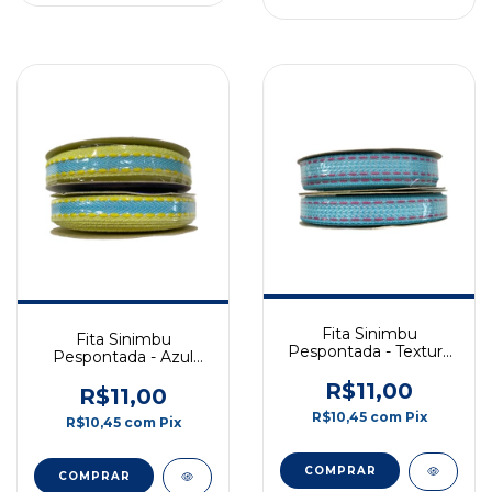
Fita Sinimbu
Fita Sinimbu
Pespontada - Textura
Pespontada - Azul
Azul com Branco -
Claro com Borda
10mm - 10m - COD:
R$11,00
Amarela - 10mm -
R$11,00
1809/10-04
10m - COD: 1814/10-
R$10,45
com
Pix
R$10,45
com
Pix
04