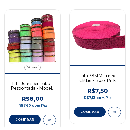
14 cores
Fita 38MM Lurex
Glitter - Rosa Pink
Fita Jeans Sinimbu -
Escuro - 2 Metros
Pespontada - Modelo
R$7,50
1785 -
10/22/38mm - 10 metros
R$8,00
R$7,13
com
Pix
R$7,60
com
Pix
COMPRAR