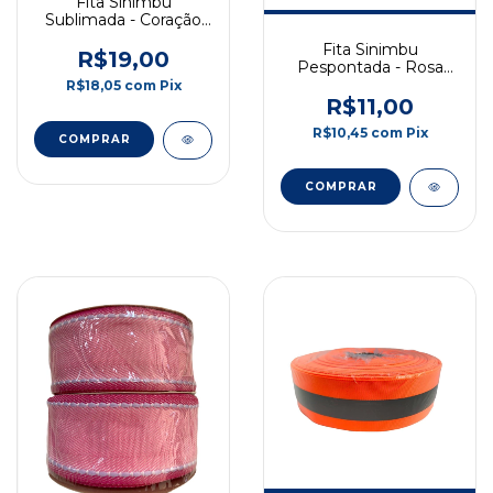
Fita Sinimbu
Sublimada - Coração
Copa - 38mm - 10m -
Fita Sinimbu
COD: 1665/38-224
R$19,00
Pespontada - Rosa
Bebê com Borda Pink
R$18,05
com
Pix
- 10mm - 10m - COD:
R$11,00
1814/10-03
R$10,45
com
Pix