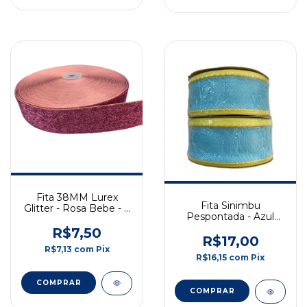
Fita 38MM Lurex
Fita Sinimbu
Glitter - Rosa Bebe - 2
Pespontada - Azul
Metros
com Amarelo - 38mm
R$7,50
- 10m - COD: 1814/38-
R$17,00
04
R$7,13
com
Pix
R$16,15
com
Pix