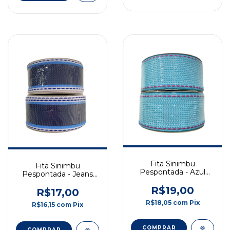
Fita Sinimbu
Fita Sinimbu
Pespontada - Azul
Pespontada - Jeans
Frozen - 38mm - 10m
Azul Escuro com
- COD: 1809/38-04
R$19,00
Branco - 38mm - 10m
R$17,00
- COD: 1786/38-01
R$18,05
com
Pix
R$16,15
com
Pix