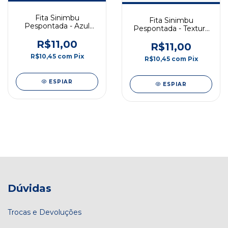
Fita Sinimbu
Fita Sinimbu
Pespontada - Azul
Pespontada - Textura
Bebê com Borda
Rosa Bebê com Azul -
Rosa- 10mm - 10m -
R$11,00
10mm - 10m - COD:
R$11,00
COD: 1814/10-02
1809/10-01
R$10,45
com
Pix
R$10,45
com
Pix
ESPIAR
ESPIAR
Dúvidas
Trocas e Devoluções