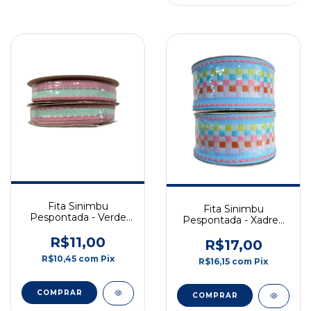
Fita Sinimbu
Fita Sinimbu
Pespontada - Verde
Pespontada - Xadrez
Claro Borda Rosa -
Azul Claro - 38mm -
10mm - 10m - COD:
R$11,00
10m - COD: 1825/38-01
R$17,00
1814/10-05
R$10,45
com
Pix
R$16,15
com
Pix