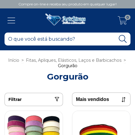
Compre on-line e receba seu produto em qualquer lugar!
0
Início
>
Fitas, Apliques, Elásticos, Laços e Barbicachos
>
Gorgurão
Gorgurão
Filtrar