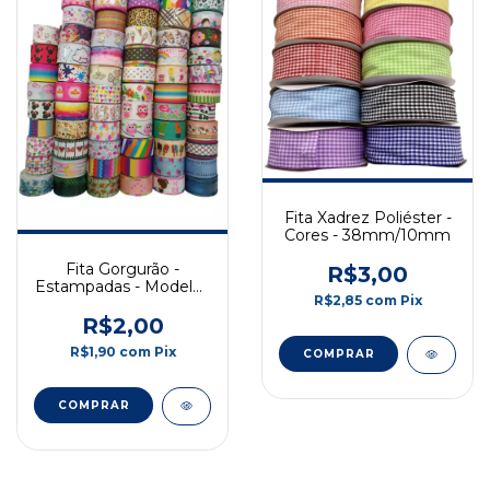
Fita Xadrez Poliéster -
Cores - 38mm/10mm
Fita Gorgurão -
R$3,00
Estampadas - Modelos
R$2,85
com
Pix
Diversos - 38mm
R$2,00
R$1,90
com
Pix
COMPRAR
COMPRAR