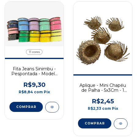
11 cores
Fita Jeans Sinimbu -
Pespontada - Modelo
1862 - 10/22/38mm -
10 metros
R$9,30
Aplique - Mini Chapéu
de Palha - 5x3Cm - 1
R$8,84
com
Pix
Unidade
R$2,45
COMPRAR
R$2,33
com
Pix