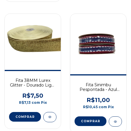
Fita 38MM Lurex
Fita Sinimbu
Glitter - Dourado Light
Pespontada - Azul
- 2 Metros
Escuro com Borda
R$7,50
Vermelha - 10mm -
R$11,00
R$7,13
com
Pix
10m - COD: 1814/10-06
R$10,45
com
Pix