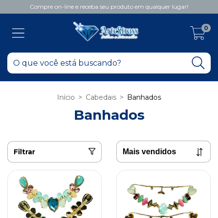
Compre on-line e receba seu produto em qualquer lugar!
0
Início
>
Cabedais
>
Banhados
Banhados
Filtrar