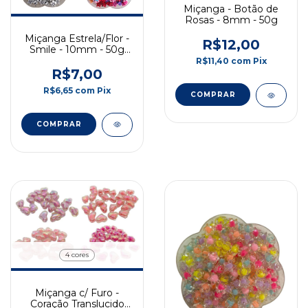
Miçanga - Botão de
Rosas - 8mm - 50g
Miçanga Estrela/Flor -
R$12,00
Smile - 10mm - 50g
(Promoção)
R$11,40
com
Pix
R$7,00
R$6,65
com
Pix
COMPRAR
COMPRAR
4 cores
Miçanga c/ Furo -
Coração Translucido