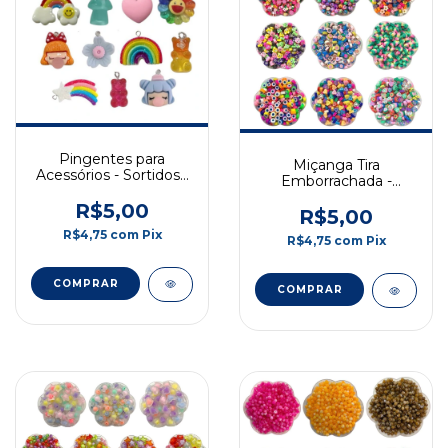
Pingentes para
Miçanga Tira
Acessórios - Sortidos -
Emborrachada -
5 Und
Variados - 10mm -
R$5,00
(Promoção)
R$5,00
R$4,75
com
Pix
R$4,75
com
Pix
COMPRAR
COMPRAR