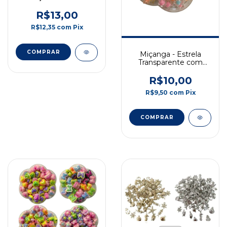
Boreal - Pct c/ 50gr -
20mm
R$13,00
R$12,35
com
Pix
COMPRAR
Miçanga - Estrela
Transparente com
Miolo Multicolorido -
12mm - Pct c/ 50gr
R$10,00
R$9,50
com
Pix