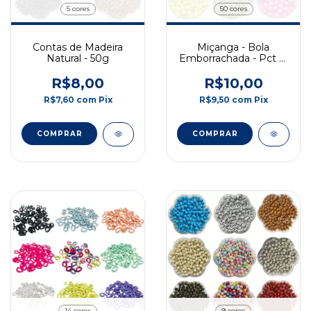
5 cores
50 cores
Contas de Madeira
Miçanga - Bola
Natural - 50g
Emborrachada - Pct c/
50gr
R$8,00
R$10,00
R$7,60
com
Pix
R$9,50
com
Pix
COMPRAR
COMPRAR
14 cores
9 cores