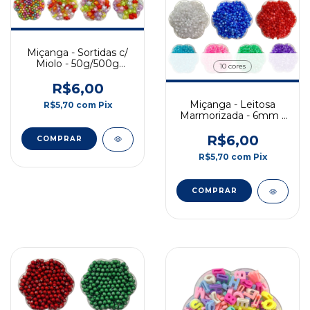
Miçanga - Sortidas c/
Miolo - 50g/500g
10 cores
(Promoção)
R$6,00
Miçanga - Leitosa
R$5,70
com
Pix
Marmorizada - 6mm -
Promoção
R$6,00
COMPRAR
R$5,70
com
Pix
COMPRAR