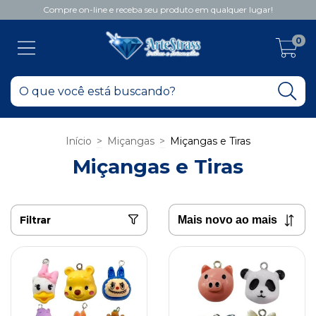
Compre on-line e receba seu produto em qualquer lugar!
0
Início
>
Miçangas
>
Miçangas e Tiras
Miçangas e Tiras
Filtrar