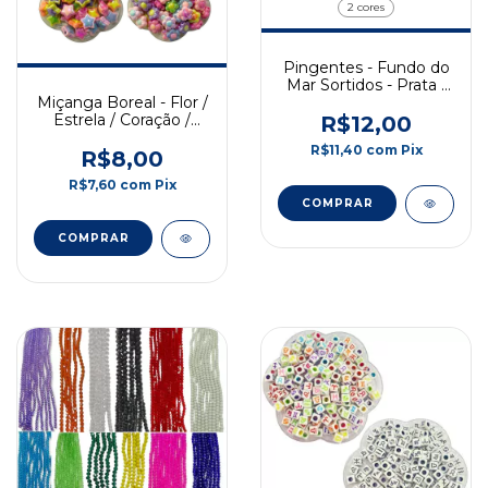
2 cores
Pingentes - Fundo do
Mar Sortidos - Prata /
Miçanga Boreal - Flor /
Dourado - 2,5cm ± -
Estrela / Coração /
50gr
R$12,00
Laço
R$11,40
com
Pix
R$8,00
R$7,60
com
Pix
COMPRAR
COMPRAR