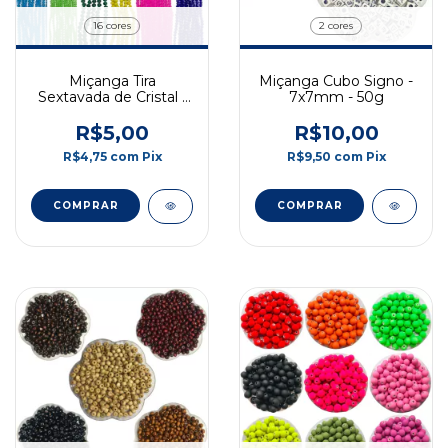
16 cores
2 cores
Miçanga Tira
Miçanga Cubo Signo -
Sextavada de Cristal -
7x7mm - 50g
Pct c/ Aprox 67 Un
R$5,00
R$10,00
R$4,75
com
Pix
R$9,50
com
Pix
COMPRAR
COMPRAR