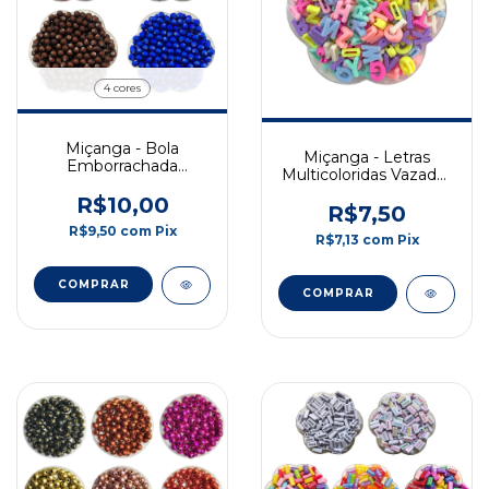
4 cores
Miçanga - Bola
Miçanga - Letras
Emborrachada
Multicoloridas Vazadas
Metalizada - 8mm -
- 12mm - 50g
Pct c/ 50gr
R$10,00
R$7,50
R$9,50
com
Pix
R$7,13
com
Pix
COMPRAR