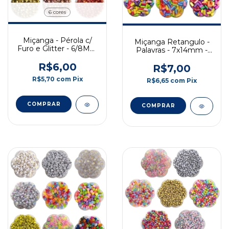
6 cores
Miçanga - Pérola c/
Miçanga Retangulo -
Furo e Glitter - 6/8MM
Palavras - 7x14mm -
- 50gr
50g (Promoção)
R$6,00
R$7,00
R$5,70
com
Pix
R$6,65
com
Pix
COMPRAR
COMPRAR