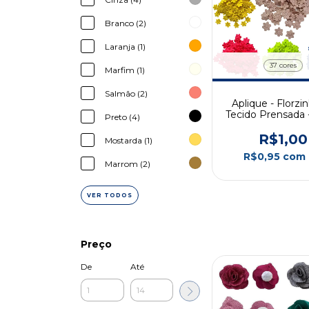
Branco (2)
Laranja (1)
37 cores
Marfim (1)
Salmão (2)
Aplique - Florzi
Tecido Prensada 
Preto (4)
10un
R$1,00
Mostarda (1)
R$0,95
com
Marrom (2)
VER TODOS
Preço
De
Até