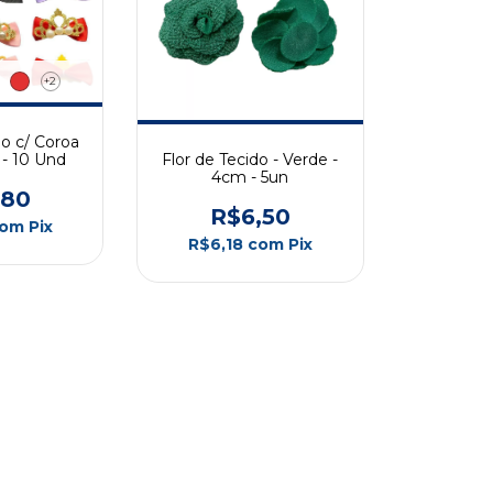
+2
o c/ Coroa
Flor de Tecido - Verde -
- 10 Und
4cm - 5un
,80
R$6,50
com
Pix
R$6,18
com
Pix