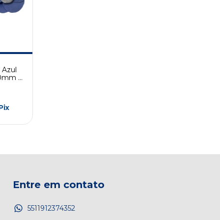
- Azul
60mm -
Pix
Entre em contato
5511912374352