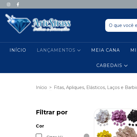
INÍCIO
LANÇAMENTOS
MEIA CANA
M
CABEDAIS
Início
>
Fitas, Apliques, Elásticos, Laços e Barb
Filtrar por
Cor
Cinza (4)