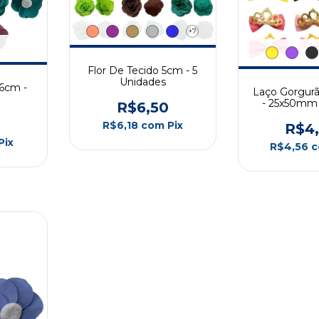
+7
Flor De Tecido 5cm - 5
Unidades
 6cm -
Laço Gorgurã
- 25x50mm 
R$6,50
R$6,18
com
Pix
R$4
Pix
R$4,56