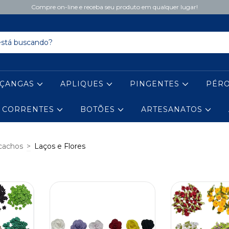
Compre on-line e receba seu produto em qualquer lugar!
IÇANGAS
APLIQUES
PINGENTES
PÉR
CORRENTES
BOTÕES
ARTESANATOS
icachos
>
Laços e Flores