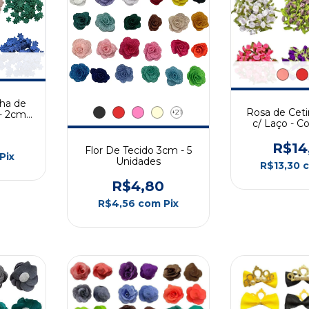
nha de
Rosa de Cet
+21
- 2cm -
c/ Laço - Co
Unida
R$14
Flor De Tecido 3cm - 5
Pix
Unidades
R$13,30
R$4,80
R$4,56
com
Pix