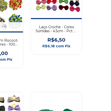
Laço Croche - Cores
+18
Sortidas - 4.5cm - Pct c/
10 Und
R$6,50
im Rococó
res - 100
R$6,18
com
Pix
des
,00
com
Pix