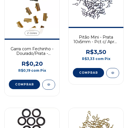
2 cores
Pitão Mini - Prata
10x5mm - Pct c/ Aprox
100 Und
Garra com Fechinho -
R$3,50
Dourado/Prata -
6x13mm
R$3,33
com
Pix
R$0,20
R$0,19
com
Pix
COMPRAR