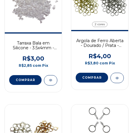
2 cores
Argola de Ferro Aberta
Tarraxa Bala em
- Dourado / Prata -
Silicone - 3.5x4mm -
Diversos Tamanhos -
10gr
Pct c/ 10gr
R$4,00
R$3,00
R$3,80
com
Pix
R$2,85
com
Pix
COMPRAR