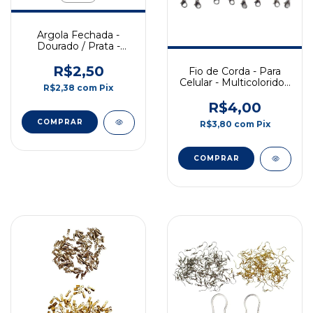
Argola Fechada -
Dourado / Prata -
10MM - Pct c/ 10 Und
R$2,50
Fio de Corda - Para
Celular - Multicolorido -
R$2,38
com
Pix
5 unidades
R$4,00
COMPRAR
R$3,80
com
Pix