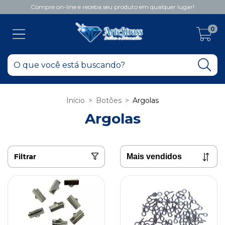
Compre on-line e receba seu produto em qualquer lugar!
0
Início
>
Botões
>
Argolas
Argolas
Filtrar