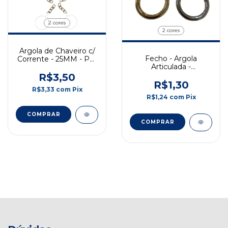
2 cores
2 cores
Argola de Chaveiro c/
Fecho - Argola
Corrente - 25MM - Pct
Articulada -
c/ 10 Und
Dourado/Prata - 1
R$3,50
Unidades
R$1,30
R$3,33
com
Pix
R$1,24
com
Pix
COMPRAR
COMPRAR