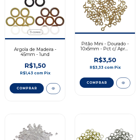
3 cores
Pitão Mini - Dourado -
10x5mm - Pct c/ Aprox
Argola de Madeira -
100 Und
45mm - 1und
R$3,50
R$1,50
R$3,33
com
Pix
R$1,43
com
Pix
COMPRAR