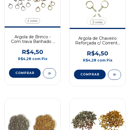
2 cores
2 cores
Argola de Brinco -
Argola de Chaveiro
Com trava Banhado -
Reforçada c/ Corrente
Prata / Dourado - 10un
- 2.8cm - Pct c/ 10
R$4,50
Und
R$4,50
R$4,28
com
Pix
R$4,28
com
Pix
COMPRAR
COMPRAR