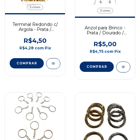
2 cores
3 cores
Terminal Redondo c/
Anzol para Brinco -
Argola - Prata /
Prata / Dourado /
Dourado 1.5mm - Pct
Transparente
c/ 3gr
R$4,50
R$5,00
R$4,28
com
Pix
R$4,75
com
Pix
COMPRAR
COMPRAR