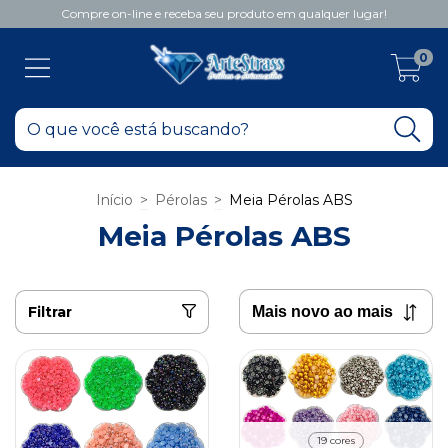
Compre on-line e receba seu produto em qualquer lugar!
0
Início
>
Pérolas
>
Meia Pérolas ABS
Meia Pérolas ABS
Filtrar
19 cores